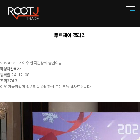
루트제이 갤러리
2024.12.07 이우 한국인상회 송년의밤
작성자
관리자
등록일
24-12-08
조회
374회
이우 한국인상회 송년의밤 준비하신 모든분들 감사드립니다.