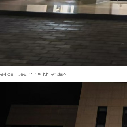
본사 건물과 맞은편 역시 비트메인의 부?!건물??