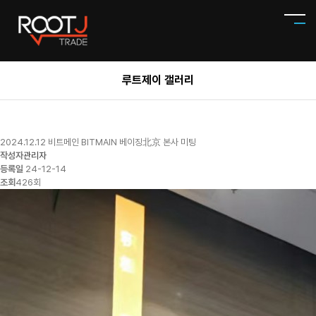
루트제이 갤러리
2024.12.12 비트메인 BITMAIN 베이징北京 본사 미팅
작성자
관리자
등록일
24-12-14
조회
426회