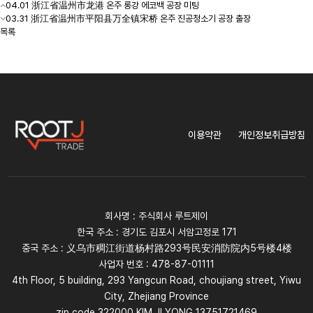
04.01 浙江省温州市龙港 온주 롱강 에코백 공장 미팅
03.31 浙江省温州市平阳县万全镇宋桥 온주 진공청소기 공장 출장
목록
이용약관
개인정보취급방침
회사명 : 주식회사 루트제이
한국 주소 : 경기도 김포시 서암고정로 171
중국 주소 : 义乌市稠江街道杨村路293号民安消防院内5号楼4楼
사업자 번호 : 478-87-01111
4th Floor, 5 building, 293 Yangcun Road, choujiang street, Yiwu
City, Zhejiang Province
zip code 322000 KIM JI YONG 13751721469